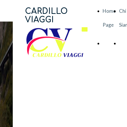
CARDILLO
Home
Chi
VIAGGI
Page
Sia
Home
Chi
Page
Sia
NOLEGGI
AUTOBUS
CON